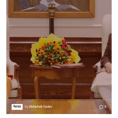
नेशनल
by
Abhishek Yadav
0