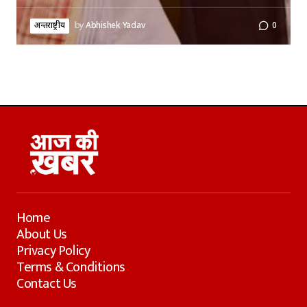
अन्तर्राष्ट्रीय
by
Abhishek Yadav
0
Home
About Us
Privacy Policy
Terms & Conditions
Contact Us