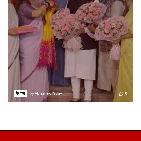
नेशनल
by
Abhishek Yadav
0