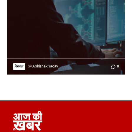
नेशनल
by
Abhishek Yadav
0