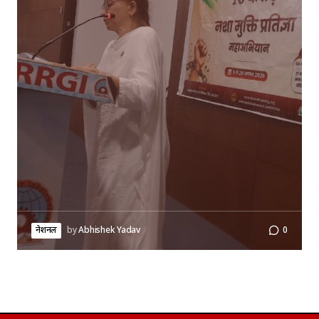
नेशनल
by
Abhishek Yadav
0