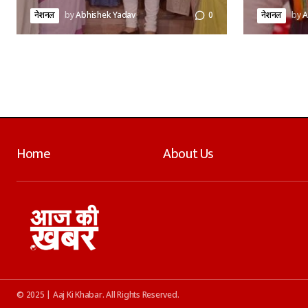
नेशनल
by
Abhishek Yadav
0
नेशनल
by
A
Home
About Us
© 2025 | Aaj Ki Khabar. All Rights Reserved.