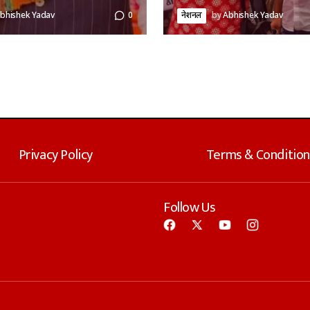
bhishek Yadav
0
नेशनल
by
Abhishek Yadav
Privacy Policy
Terms & Condition
Follow Us