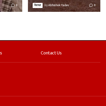
0
नेशनल
by
Abhishek Yadav
0
s
Contact Us