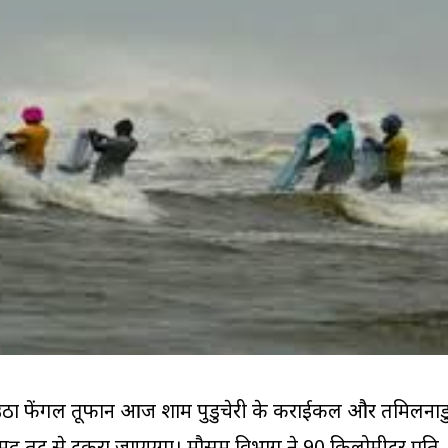
 उठा फेंगल तूफान आज शाम पुडुचेरी के कराईकल और तमिलनाड