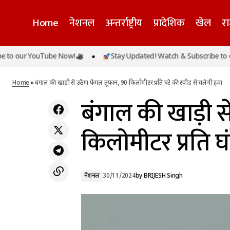
Home
नेशनल
अन्तर्राष्ट्रीय
प्रादेशिक
खेल
र
r YouTube Now!
Stay Updated! Watch & Subscribe to our Yo
बंगाल 
झारखंड में इस दिन रिलीज होगी मंईयां सम्मान योजना
नेशनल
की किश्त, 1,000 की जगह अब मिलेंगे 2500 रु
Home
»
बंगाल की खाड़ी से उठेगा फेंगल तूफान, 90 किलोमीटर प्रति घंटे की स्पीड से चलेगी हवा
बंगाल की खाड़ी स
किलोमीटर प्रति घं
नेशनल
30/11/2024
by
BRIJESH Singh