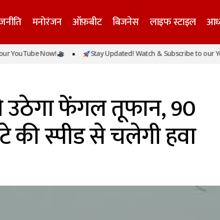
ाजनीति
मनोरंजन
ऑफ़बीट
बिजनेस
लाइफ स्टाइल
आध्
uTube Now!
Stay Updated! Watch & Subscribe to our YouTube
की खाड़ी से उठेगा फेंगल तूफान, 90 किलोमीटर प्रति घंटे की स्पीड
े उठेगा फेंगल तूफान, 90
टे की स्पीड से चलेगी हवा