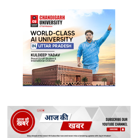
Your Name
*
Your E-mail
*
Submit Comment