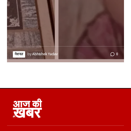
नेशनल
by
Abhishek Yadav
0