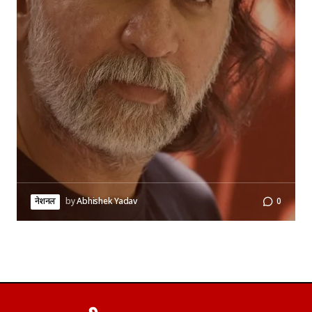
नेशनल
by
Abhishek Yadav
0