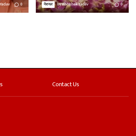
 Yadav
0
नेशनल
by
Abhishek Yadav
0
s
Contact Us