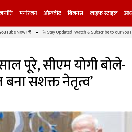
ाजनीति
मनोरंजन
ऑफ़बीट
बिजनेस
लाइफ स्टाइल
आध्
ube Now! 🎥
🚀 Stay Updated! Watch & Subscribe to our YouTube N
मोदी के 12 साल पूरे, सीएम योगी बोले- ‘विश्व मंच पर भारत बना सशक
साल पूरे, सीएम योगी बोले-
त बना सशक्त नेतृत्व’