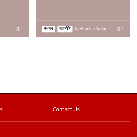
नेशनल
राजनीति
by
Abhishek Yadav
0
0
s
Contact Us