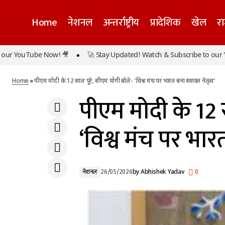
Home
नेशनल
अन्तर्राष्ट्रीय
प्रादेशिक
खेल
र
YouTube Now! 🎥
🚀 Stay Updated! Watch & Subscribe to our YouT
पीएम 
लखनऊ - आगरा एक्सप्रेसवे पर भीषण हादसा, बिहार
नेशनल
जा रही बस पलटी, 6 की मौत, 19 घायल
Home
»
पीएम मोदी के 12 साल पूरे, सीएम योगी बोले- ‘विश्व मंच पर भारत बना सशक्त नेतृत्व’
पीएम मोदी के 12 
‘विश्व मंच पर भार
नेशनल
26/05/2026
by
Abhishek Yadav
0