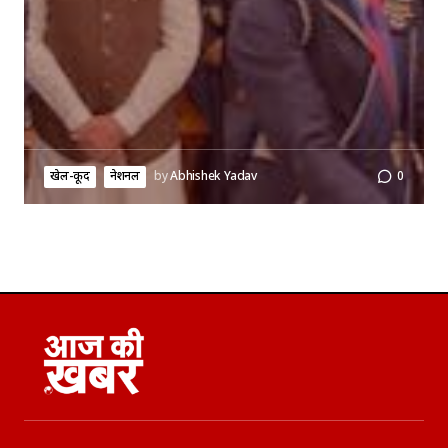
खेल-कूद
नेशनल
by
Abhishek Yadav
0