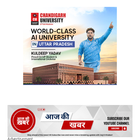
Your Name
*
Your E-mail
*
Submit Comment
Advertisement