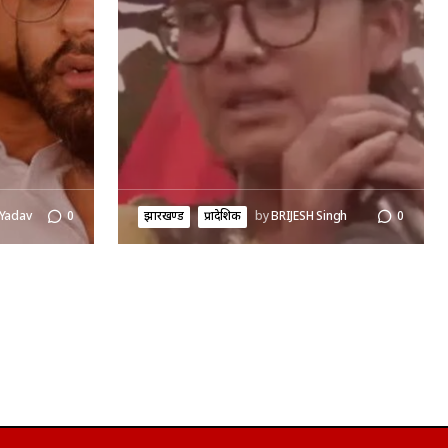
 Yadav
0
झारखण्ड
प्रादेशिक
by
BRIJESH Singh
0