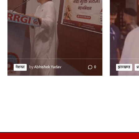
नेशनल
by
Abhishek Yadav
0
झारखण्ड
प