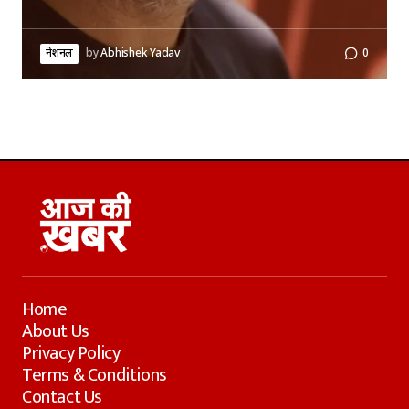
नेशनल
by
Abhishek Yadav
0
Home
About Us
Privacy Policy
Terms & Conditions
Contact Us