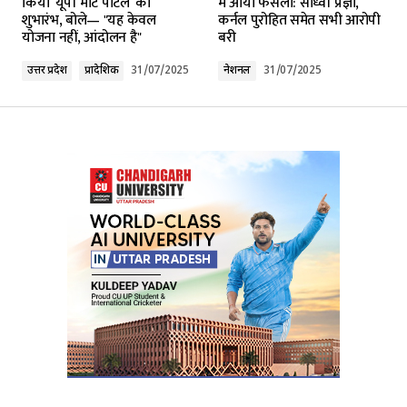
किया ‘यूपी मार्ट पोर्टल’ का
में आया फैसला: साध्वी प्रज्ञा,
शुभारंभ, बोले— "यह केवल
कर्नल पुरोहित समेत सभी आरोपी
योजना नहीं, आंदोलन है"
बरी
Comment
*
उत्तर प्रदेश
प्रादेशिक
31/07/2025
नेशनल
31/07/2025
Your Name
*
Your E-mail
*
Submit Comment