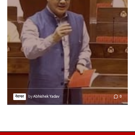
नेशनल
by
Abhishek Yadav
0