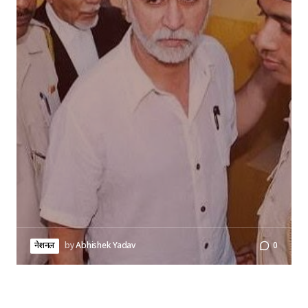
नेशनल
by
Abhishek Yadav
0