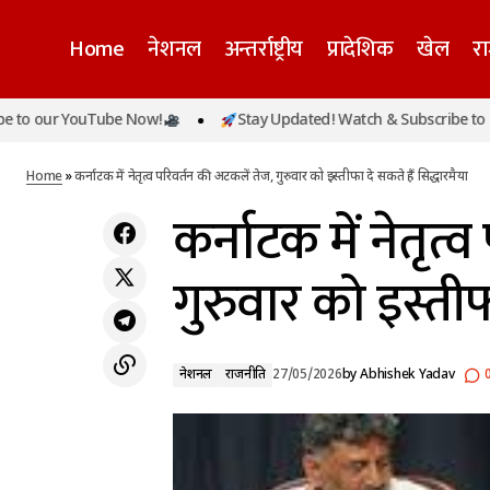
Home
नेशनल
अन्तर्राष्ट्रीय
प्रादेशिक
खेल
र
r YouTube Now!
Stay Updated! Watch & Subscribe to our You
कर्
गुजरात टाइटंस को रौंदकर फाइनल में पहुंची RCB,
नेशनल
राजनीति
खिताब से सिर्फ एक कदम दूर
Home
»
कर्नाटक में नेतृत्व परिवर्तन की अटकलें तेज, गुरुवार को इस्तीफा दे सकते हैं सिद्धारमैया
कर्नाटक में नेतृत्
गुरुवार को इस्तीफ
नेशनल
राजनीति
27/05/2026
by
Abhishek Yadav