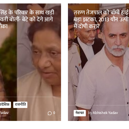
िंह के परिवार के साथ खड़ी
तरुण तेजपाल को बॉम्बे हाईक
ती बोलीं- बेटे को देंगे आगे
बड़ा झटका, 2013 यौन उत्पी
मौका
में दोषी करार
्रादेशिक
राजनीति
नेशनल
by
Abhishek Yadav
Yadav
0