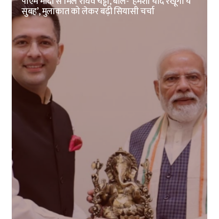
पीएम मोदी से मिले राघव चड्ढा, बोले- ‘हमेशा याद रखूंगा ये
सुबह’, मुलाकात को लेकर बढ़ी सियासी चर्चा