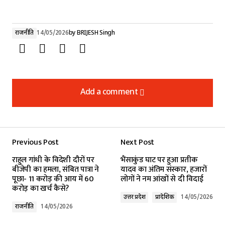
राजनीति
14/05/2026
by
BRIJESH Singh
Add a comment
Add a comment
Previous Post
Next Post
Your email address will not be published.
राहुल गांधी के विदेशी दौरों पर
भैंसाकुंड घाट पर हुआ प्रतीक
Required fields are marked
*
बीजेपी का हमला, संबित पात्रा ने
यादव का अंतिम संस्कार, हजारों
पूछा- 11 करोड़ की आय में 60
लोगों ने नम आंखों से दी विदाई
करोड़ का खर्च कैसे?
Comment
*
उत्तर प्रदेश
प्रादेशिक
14/05/2026
राजनीति
14/05/2026