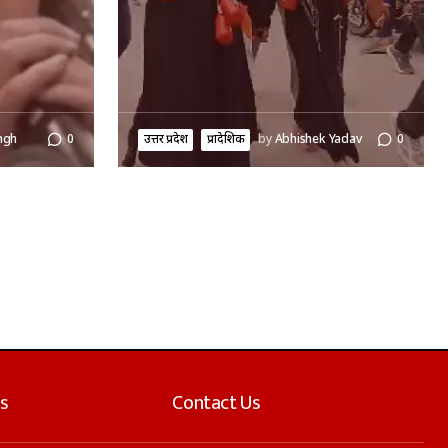
ngh
0
उत्तर प्रदेश
प्रादेशिक
by
Abhishek Yadav
0
s
Contact Us