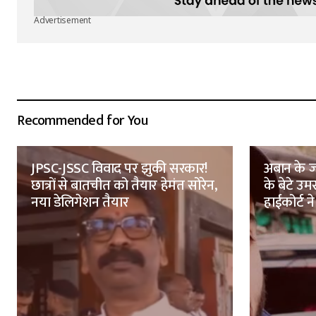
Advertisement
Recommended for You
JPSC-JSSC विवाद पर झुकी सरकार!
अबान के ज
छात्रों से बातचीत को तैयार हेमंत सोरेन,
के बेटे उ
नया डेलिगेशन तैयार
हाईकोर्ट ने