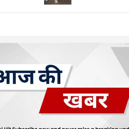
Your E-mail
*