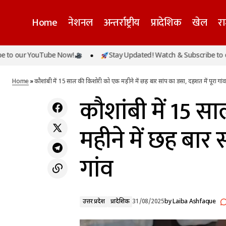
Home
नेशनल
अन्तर्राष्ट्रीय
प्रादेशिक
खेल
र
कौश
भोजपुरी स्टार पवन सिंह विवादों में घिरे, अंजलि राघव
r YouTube Now!
Stay Updated! Watch & Subscribe to our You
उत्तर प्रदेश
से मांगी माफी, पत्नी ज्योति सिंह ने लगाए मानसिक
गां
प्रादेशिक
प्रताड़ना के आरोप
Home
»
कौशांबी में 15 साल की किशोरी को एक महीने में छह बार सांप का डसा, दहशत में पूरा गांव
कौशांबी में 15 
महीने में छह बार 
गांव
उत्तर प्रदेश
प्रादेशिक
31/08/2025
by
Laiba Ashfaque