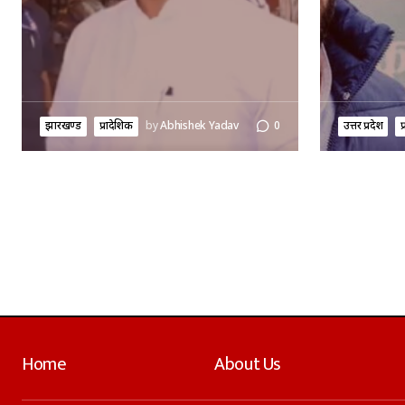
झारखण्ड
प्रादेशिक
by
Abhishek Yadav
0
उत्तर प्रदेश
प
Home
About Us