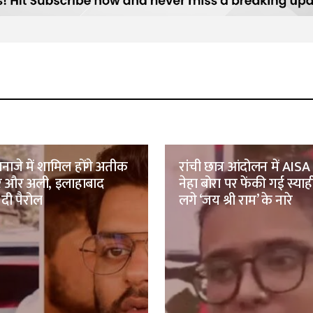
नाजे में शामिल होंगे अतीक
रांची छात्र आंदोलन में AISA 
मर और अली, इलाहाबाद
नेहा बोरा पर फेंकी गई स्याह
 दी पैरोल
लगे ‘जय श्री राम’ के नारे