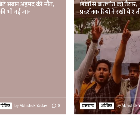
बेटे अबान अहमद की मौत,
छात्रों से बातचीत को तैयार,
की भी गई जान
प्रदर्शनकारियों ने रखी ये शर्त
्रादेशिक
by
Abhishek Yadav
0
झारखण्ड
प्रादेशिक
by
Abhishek 