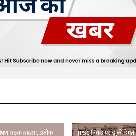
 भीषण सड़क हादसा, अतीक
JPSC विवाद पर झुकी हेमंत