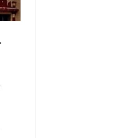
ं
ट
ी