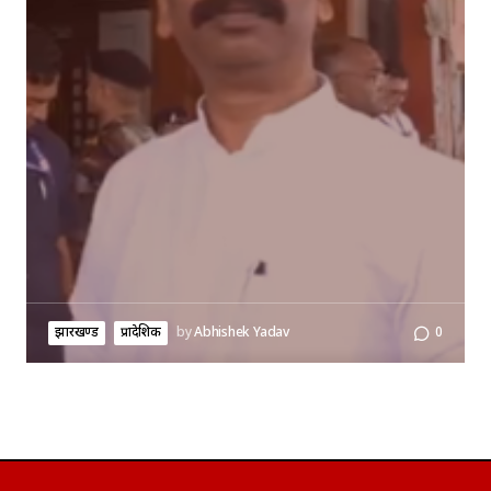
झारखण्ड
प्रादेशिक
by
Abhishek Yadav
0