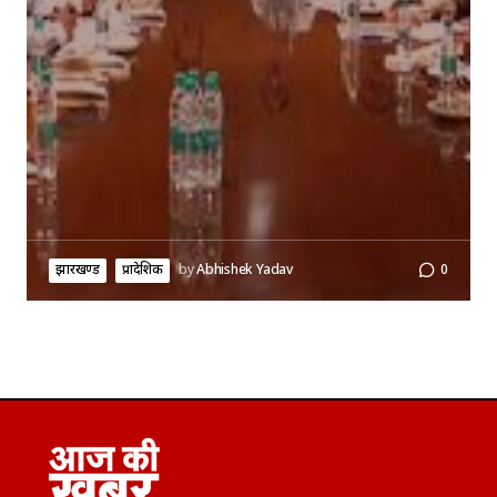
झारखण्ड
प्रादेशिक
by
Abhishek Yadav
0