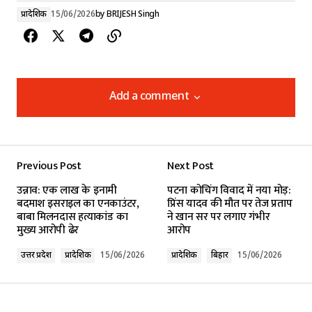
प्रादेशिक
15/06/2026
by
BRIJESH Singh
Add a comment
Add a comment
Previous Post
Next Post
Your email address will not be published.
उन्नाव: एक लाख के इनामी
पटना कोचिंग विवाद में नया मोड़:
Required fields are marked
*
बदमाश इसराइल का एनकाउंटर,
प्रिंस यादव की मौत पर तेज प्रताप
बाबा मिलनदास हत्याकांड का
ने खान सर पर लगाए गंभीर
मुख्य आरोपी ढेर
आरोप
Comment
*
उत्तर प्रदेश
प्रादेशिक
15/06/2026
प्रादेशिक
बिहार
15/06/2026