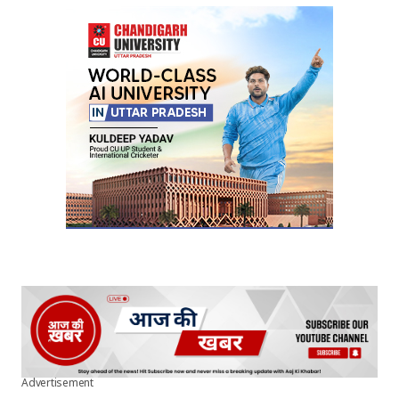
Your Name
*
Your E-mail
*
Submit Comment
Advertisement