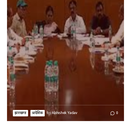
झारखण्ड
प्रादेशिक
by
Abhishek Yadav
0