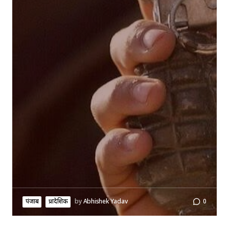
पंजाब
प्रादेशिक
by
Abhishek Yadav
0