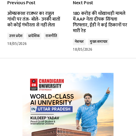
Previous Post
Next Post
Your email address will not be published.
ओमप्रकाश राजभर का राहुल
180 करोड़ की धोखाधड़ी मामले
Required fields are marked
*
गांधी पर तंज- बोले- उनकी बातों
में AAP नेता दीपक सिंगला
को कोई गंभीरता से नहीं लेता
गिरफ्तार, ईडी ने कई ठिकानों पर
मारी रेड
Comment
*
उत्तर प्रदेश
प्रादेशिक
राजनीति
नेशनल
मुख्य समाचार
18/05/2026
18/05/2026
Your Name
*
Your E-mail
*
Submit Comment