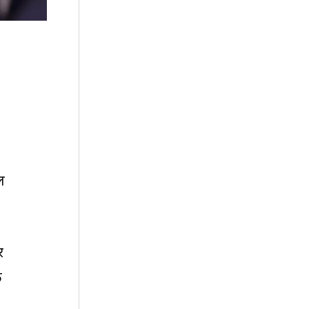
ल
र
े