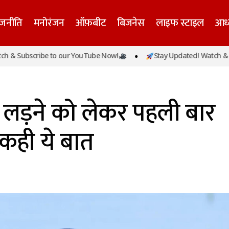
ाजनीति
मनोरंजन
ऑफ़बीट
बिजनेस
लाइफ स्टाइल
आध्
cribe to our YouTube Now!
Stay Updated! Watch & Subscribe
विधानसभा चुनाव लड़ने को लेकर पहली बार बोले सीएम योगी
समाचार
लड़ने को लेकर पहली बार
 कही ये बात