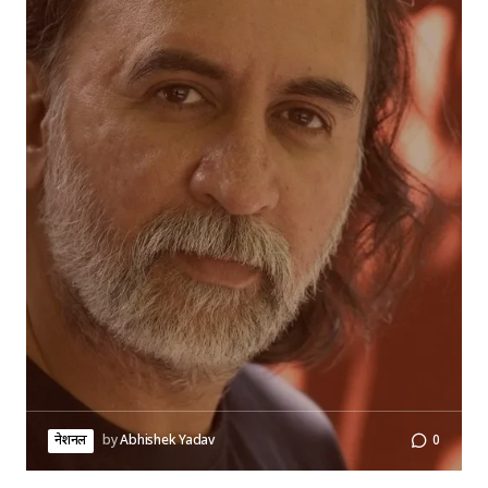
नेशनल
by
Abhishek Yadav
0