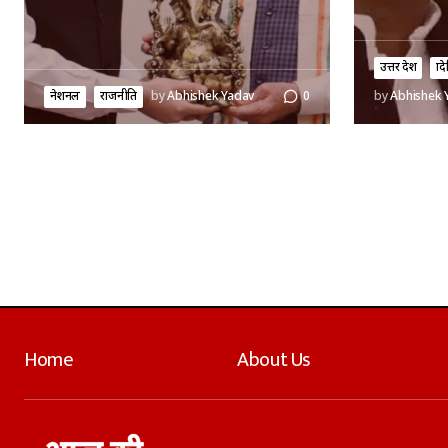
उत्तर प्रदेश
प्र
नेशनल
राजनीति
by
Abhishek Yadav
0
by
Abhishek 
Home
About Us