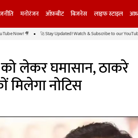
ाजनीति
मनोरंजन
ऑफ़बीट
बिजनेस
लाइफ स्टाइल
आध्
w! 🎥
🚀 Stay Updated! Watch & Subscribe to our YouTube Now! 
महाराष्ट्र: अब व्हिप को लेकर घमासान, ठाकरे गुट के 16 विधायक
ति
हिप को लेकर घमासान, ठाकरे
ों मिलेगा नोटिस