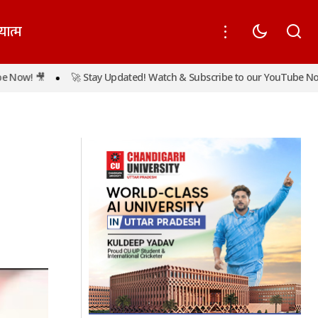
यात्म

🚀 Stay Updated! Watch & Subscribe to our YouTube Now! 🎥
ों मिलेगा नोटिस
लालू प्रसाद की तबियत बिगड़ी, सीढ़ियों से गिरने से कंधे
की हड्डी में फ्रैक्चर