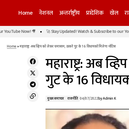
Home
नेशनल
अन्तर्राष्ट्रीय
प्रादेशिक
खेल
र
be Now! 🎥
🚀 Stay Updated! Watch & Subscribe to our YouTube No
हिप्र: कुल्लू में खाई में गिरी बस, स्कूली बच्चों सहित 16
मुख्य समाचार
राजनी
लोगों की मौत
Home
»
महाराष्ट्र: अब व्हिप को लेकर घमासान, ठाकरे गुट के 16 विधायकों मिलेगा नोटिस
महाराष्ट्र: अब व्
गुट के 16 विधायक
मुख्य समाचार
राजनीति
04/07/2022
by
Admin K