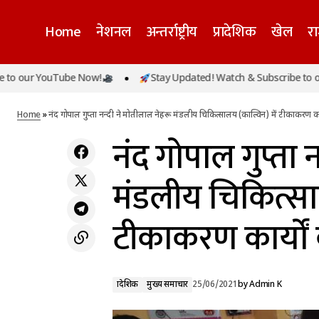
Home
नेशनल
अन्तर्राष्ट्रीय
प्रादेशिक
खेल
र
नंद 
 YouTube Now!
Stay Updated! Watch & Subscribe to our YouT
प्रादेशिक
प्रदेश में चल रहे बाढ़ परियाजनाओं की प्रगति रिपोर्ट 3
कार्य
दिन के अन्दर प्रस्तुत करेंः डॉ महेंद्र सिंह
मुख्य समाचार
Home
»
नंद गोपाल गुप्ता नन्दी ने मोतीलाल नेहरू मंडलीय चिकित्सालय (काल्विन) में टीकाकरण कार
नंद गोपाल गुप्ता 
मंडलीय चिकित्सा
टीकाकरण कार्यों
प्रादेशिक
मुख्य समाचार
25/06/2021
by
Admin K