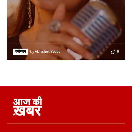
मनोरंजन
by
Abhishek Yadav
0