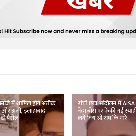
नाजे में शामिल होंगे अतीक
रांची छात्र आंदोलन में AISA 
मर और अली, इलाहाबाद
नेहा बोरा पर फेंकी गई स्याह
 दी पैरोल
लगे ‘जय श्री राम’ के नारे