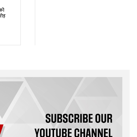
 को
ोड़