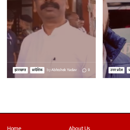
झारखण्ड
प्रादेशिक
by
Abhishek Yadav
0
उत्तर प्रदेश
प
Home
About Us