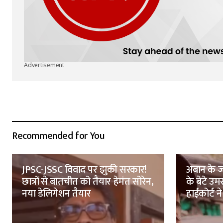
Advertisement
Recommended for You
JPSC-JSSC विवाद पर झुकी सरकार!
अबान के ज
छात्रों से बातचीत को तैयार हेमंत सोरेन,
के बेटे उ
नया डेलिगेशन तैयार
हाईकोर्ट ने