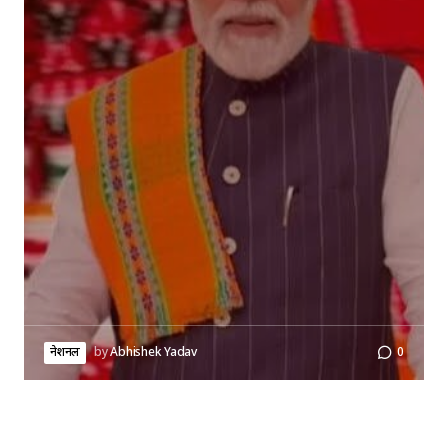
नेशनल
by
Abhishek Yadav
0