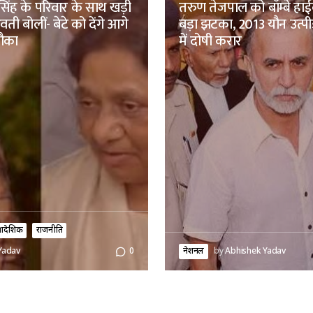
िंह के परिवार के साथ खड़ी
तरुण तेजपाल को बॉम्बे हाईक
ती बोलीं- बेटे को देंगे आगे
बड़ा झटका, 2013 यौन उत्पी
मौका
में दोषी करार
्रादेशिक
राजनीति
नेशनल
by
Abhishek Yadav
Yadav
0