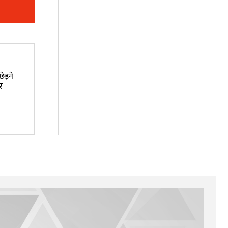
ेड़ने
र