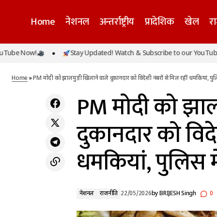
Home
नेशनल
अन्तर्राष्ट्रीय
प्रादेशिक
खेल
र
PM मोदी
ow!
Stay Updated! Watch & Subscribe to our YouTube Now!
नेशनल
महाराष्ट्र के चंद्रपुर में बाघ का आतंक, तेंदू पत्ता तोड़ने गईं
में दर्
4 महिलाओं को मार डाला
राजनीति
Home
»
PM मोदी को झालमुड़ी खिलाने वाले दुकानदार को विदेशी नंबरों से मिल रहीं धमकियां, पुल
PM मोदी को झालम
दुकानदार को विदेश
धमकियां, पुलिस म
नेशनल
राजनीति
22/05/2026
by
BRIJESH Singh
0