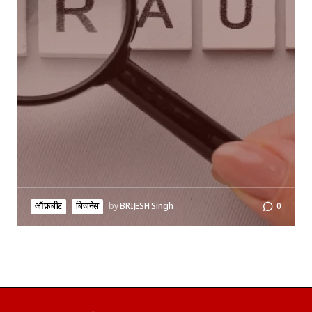
ऑफ़बीट
बिजनेस
by
BRIJESH Singh
0