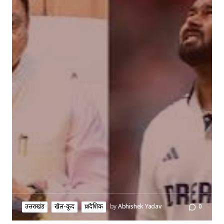
उत्तराखंड
खेल-कूद
प्रादेशिक
by
Abhishek Yadav
0