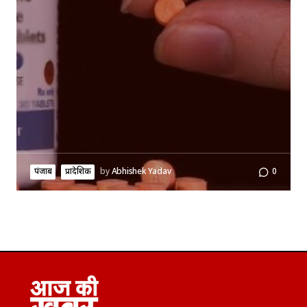
पंजाब
प्रादेशिक
by
Abhishek Yadav
0