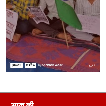
झारखण्ड
प्रादेशिक
by
Abhishek Yadav
0