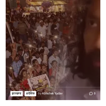
झारखण्ड
प्रादेशिक
by
Abhishek Yadav
0